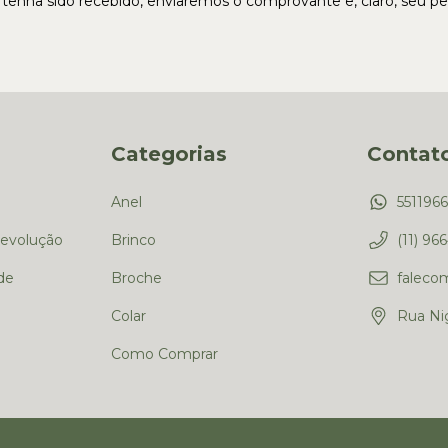
nha sido recebido, enviaremos o comprovante e, claro, seu pe
Categorias
Contat
Anel
551196
Devolução
Brinco
(11) 96
de
Broche
faleco
Colar
Rua Nig
Como Comprar