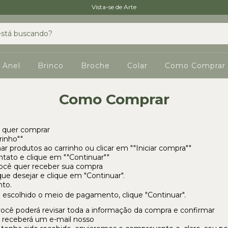
Vista-se de Arte
Anel
Brinco
Broche
Colar
Como Comprar
Como Comprar
 quer comprar
rinho""
r produtos ao carrinho ou clicar em ""Iniciar compra""
tato e clique em ""Continuar""
ocê quer receber sua compra
ue desejar e clique em "Continuar".
to.
escolhido o meio de pagamento, clique "Continuar".
ocê poderá revisar toda a informação da compra e confirmar
 receberá um e-mail nosso