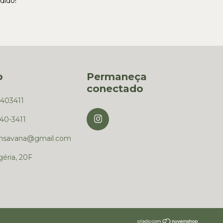
dido!
o
Permaneça
conectado
6403411
640-3411
msavana@gmail.com
éria, 20F