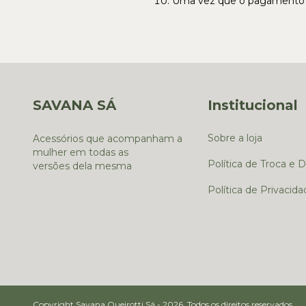
Uma vez que o pagamento te
SAVANA SÁ
Institucional
Sobre a loja
Acessórios que acompanham a
mulher em todas as
Política de Troca e 
versões dela mesma
Política de Privacida
Copyright Savana Queirotti Sá - 2026. Todos os direitos reservados.